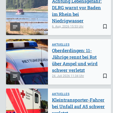
Achtung Lebensgefahr:
DLRG warnt vor Baden
im Rhein bei
Niedrigwasser
bookmark_border
6. Aug. 2026
15:53
AKTUELLES
Oberderdingen: 11-
Jährige rennt bei Rot
über Ampel und wird
schwer verletzt
bookmark_border
24. Juli 2026
11:34
AKTUELLES
Kleintransporter-Fahrer
bei Unfall auf A5 schwer