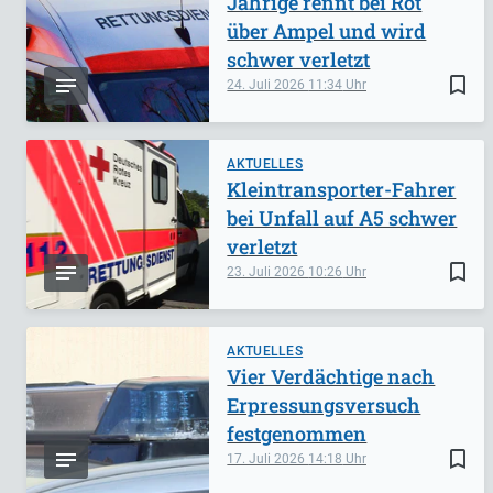
Jährige rennt bei Rot
über Ampel und wird
schwer verletzt
bookmark_border
24. Juli 2026
11:34
AKTUELLES
Kleintransporter-Fahrer
bei Unfall auf A5 schwer
verletzt
bookmark_border
23. Juli 2026
10:26
AKTUELLES
Vier Verdächtige nach
Erpressungsversuch
festgenommen
bookmark_border
17. Juli 2026
14:18