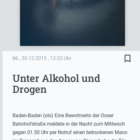
bookmark_border
Mi., 30.12.2015
, 13:33 Uhr
Unter Alkohol und
Drogen
Baden-Baden (ots) Eine Bewohnerin der Ooser
Bahnhofstraße meldete in der Nacht zum Mittwoch
gegen 01.50 Uhr per Notruf einen betrunkenen Mann