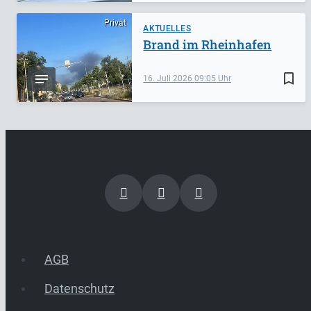
Privat
AKTUELLES
Brand im Rheinhafen
bookmark_border
16. Juli 2026
09:05
AGB
Datenschutz