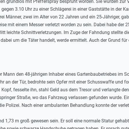
en grundlos mit Pfefferspray besprüht worden. Sie wurden zur 
gegen 3.10 Uhr zu einer Schlägerei in einer Gaststätte in der Kar
rei Männer, zwei im Alter von 22 Jahren und ein 25-Jähriger, g
e mit einem Messer verletzt worden zu sein. Dabei habe der 2
litt leichte Schnittverletzungen. Im Zuge der Fahndung stellte d
dabei um die Täter handelt, werde ermittelt. Auch der Grund für
r Mann den 48-jährigen Inhaber eines Gartenbaubetriebes im S
 Uhr an der Tür, bedrohte sein Opfer mit einer Schusswaffe und f
 Kopf, fesselte ihn, stahl Geld aus dem Tresor und verlangte d
 Ispringer Straße, wo das Fahrzeug verlassen gefunden wurde. Ein
 die Polizei. Nach einer ambulanten Behandlung konnte der verl
 und 1,73 m groß gewesen sein. Er soll eine normale Statur geha
e sowie schwarze Handschuhe getragen haben. Er sprach gutes 