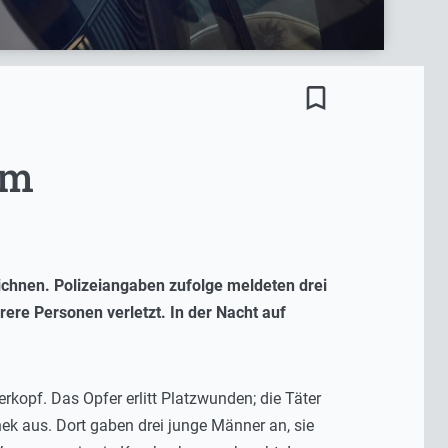
bookmark_border
im
ichnen. Polizeiangaben zufolge meldeten drei
ere Personen verletzt. In der Nacht auf
kopf. Das Opfer erlitt Platzwunden; die Täter
hek aus. Dort gaben drei junge Männer an, sie