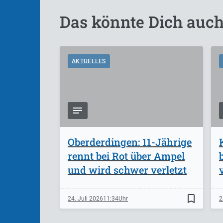
Das könnte Dich auch
AKTUELLES
Oberderdingen: 11-Jährige
rennt bei Rot über Ampel
und wird schwer verletzt
bookmark_border
24. Juli 2026
11:34
2