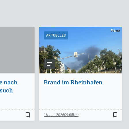
Privat
AKTUELLES
ge nach
Brand im Rheinhafen
rsuch
bookmark_border
bookmark_border
16. Juli 2026
09:05