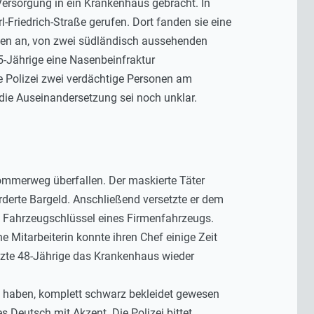
Versorgung in ein Krankenhaus gebracht. In
l-Friedrich-Straße gerufen. Dort fanden sie eine
aben an, von zwei südländisch aussehenden
5-Jährige eine Nasenbeinfraktur
ie Polizei zwei verdächtige Personen am
 die Auseinandersetzung sei noch unklar.
ommerweg überfallen. Der maskierte Täter
orderte Bargeld. Anschließend versetzte er dem
en Fahrzeugschlüssel eines Firmenfahrzeugs.
e Mitarbeiterin konnte ihren Chef einige Zeit
etzte 48-Jährige das Krankenhaus wieder
bt haben, komplett schwarz bekleidet gewesen
Deutsch mit Akzent. Die Polizei bittet