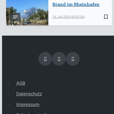
Brand im Rheinhafen
bookmark_border
16. Juli 2026
09:05
AGB
Datenschutz
Impressum