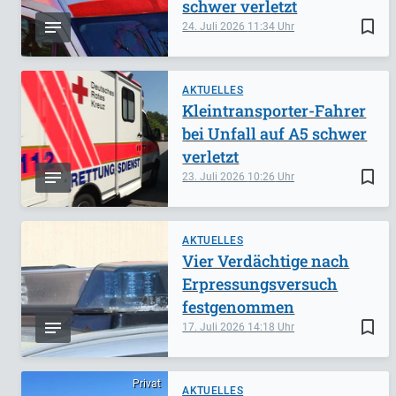
schwer verletzt
bookmark_border
24. Juli 2026
11:34
AKTUELLES
Kleintransporter-Fahrer
bei Unfall auf A5 schwer
verletzt
bookmark_border
23. Juli 2026
10:26
AKTUELLES
Vier Verdächtige nach
Erpressungsversuch
festgenommen
bookmark_border
17. Juli 2026
14:18
Privat
AKTUELLES