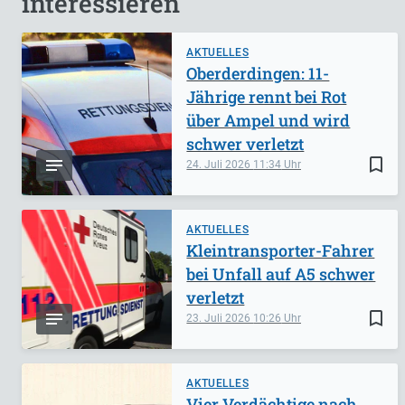
interessieren
AKTUELLES
Oberderdingen: 11-
Jährige rennt bei Rot
über Ampel und wird
schwer verletzt
bookmark_border
24. Juli 2026
11:34
AKTUELLES
Kleintransporter-Fahrer
bei Unfall auf A5 schwer
verletzt
bookmark_border
23. Juli 2026
10:26
AKTUELLES
Vier Verdächtige nach