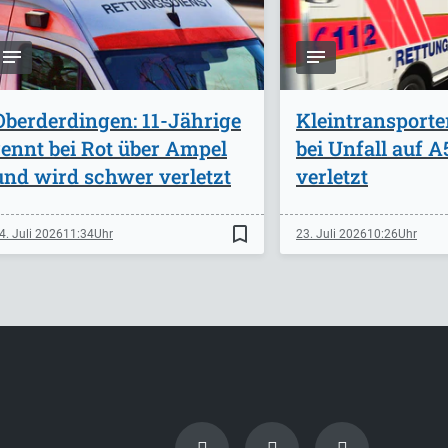
Oberderdingen: 11-Jährige
Kleintransporte
rennt bei Rot über Ampel
bei Unfall auf 
und wird schwer verletzt
verletzt
bookmark_border
4. Juli 2026
11:34
23. Juli 2026
10:26