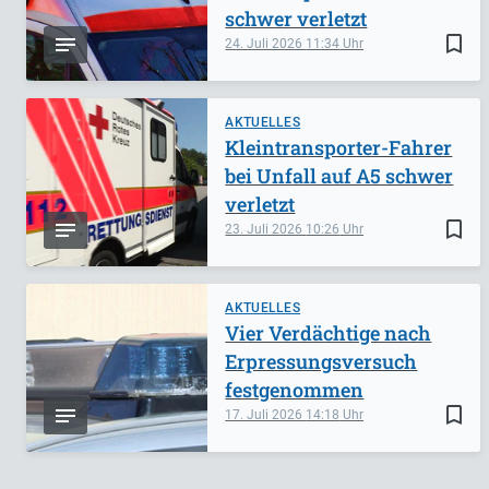
schwer verletzt
bookmark_border
24. Juli 2026
11:34
AKTUELLES
Kleintransporter-Fahrer
bei Unfall auf A5 schwer
verletzt
bookmark_border
23. Juli 2026
10:26
AKTUELLES
Vier Verdächtige nach
Erpressungsversuch
festgenommen
bookmark_border
17. Juli 2026
14:18