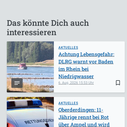
Das könnte Dich auch
interessieren
AKTUELLES
Achtung Lebensgefahr:
DLRG warnt vor Baden
im Rhein bei
Niedrigwasser
bookmark_border
6. Aug. 2026
15:53
AKTUELLES
Oberderdingen: 11-
Jährige rennt bei Rot
über Ampel und wird