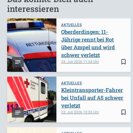
interessieren
AKTUELLES
Oberderdingen: 11-
Jährige rennt bei Rot
über Ampel und wird
schwer verletzt
bookmark_border
24. Juli 2026
11:34
AKTUELLES
Kleintransporter-Fahrer
bei Unfall auf A5 schwer
verletzt
bookmark_border
23. Juli 2026
10:26