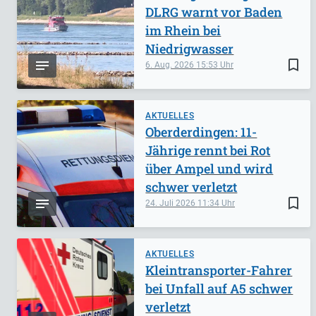
DLRG warnt vor Baden
im Rhein bei
Niedrigwasser
bookmark_border
6. Aug. 2026
15:53
AKTUELLES
Oberderdingen: 11-
Jährige rennt bei Rot
über Ampel und wird
schwer verletzt
bookmark_border
24. Juli 2026
11:34
AKTUELLES
Kleintransporter-Fahrer
bei Unfall auf A5 schwer
verletzt