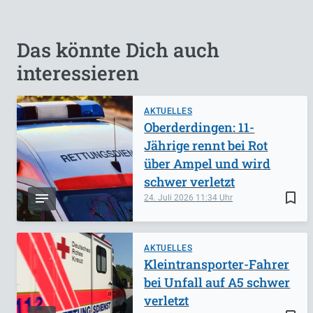
Das könnte Dich auch
interessieren
AKTUELLES
Oberderdingen: 11-
Jährige rennt bei Rot
über Ampel und wird
schwer verletzt
bookmark_border
24. Juli 2026
11:34
AKTUELLES
Kleintransporter-Fahrer
bei Unfall auf A5 schwer
verletzt