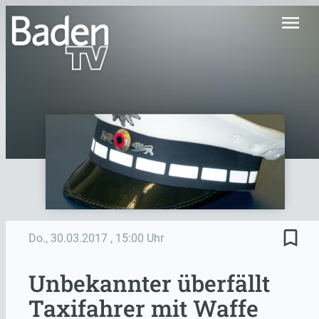
menu
bookmark_border
Do., 30.03.2017
, 15:00 Uhr
Unbekannter überfällt
Taxifahrer mit Waffe