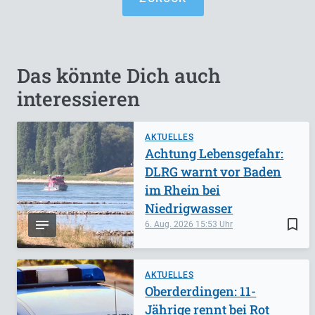
Das könnte Dich auch
interessieren
AKTUELLES
Achtung Lebensgefahr:
DLRG warnt vor Baden
im Rhein bei
Niedrigwasser
bookmark_border
6. Aug. 2026
15:53
AKTUELLES
Oberderdingen: 11-
Jährige rennt bei Rot