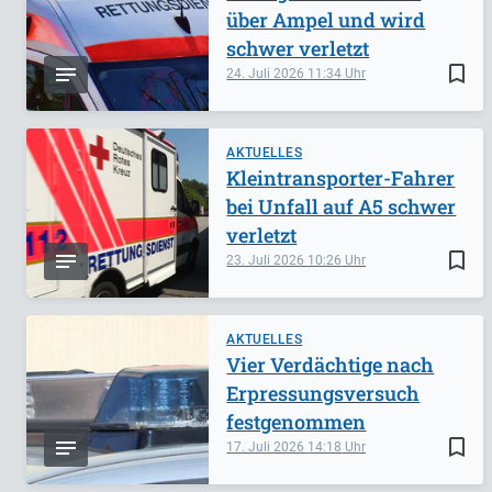
über Ampel und wird
schwer verletzt
bookmark_border
24. Juli 2026
11:34
AKTUELLES
Kleintransporter-Fahrer
bei Unfall auf A5 schwer
verletzt
bookmark_border
23. Juli 2026
10:26
AKTUELLES
Vier Verdächtige nach
Erpressungsversuch
festgenommen
bookmark_border
17. Juli 2026
14:18