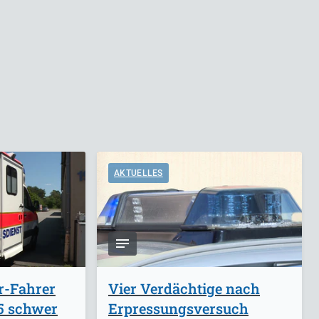
AKTUELLES
r-Fahrer
Vier Verdächtige nach
A5 schwer
Erpressungsversuch