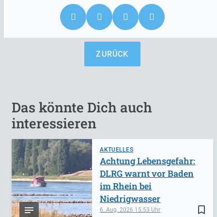
ZURÜCK
Das könnte Dich auch
interessieren
AKTUELLES
Achtung Lebensgefahr:
DLRG warnt vor Baden
im Rhein bei
Niedrigwasser
bookmark_border
6. Aug. 2026
15:53