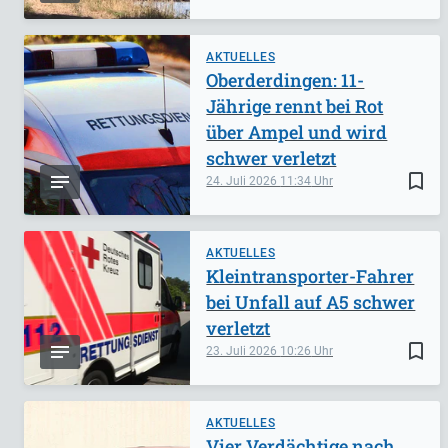
AKTUELLES
Oberderdingen: 11-
Jährige rennt bei Rot
über Ampel und wird
schwer verletzt
bookmark_border
24. Juli 2026
11:34
AKTUELLES
Kleintransporter-Fahrer
bei Unfall auf A5 schwer
verletzt
bookmark_border
23. Juli 2026
10:26
AKTUELLES
Vier Verdächtige nach