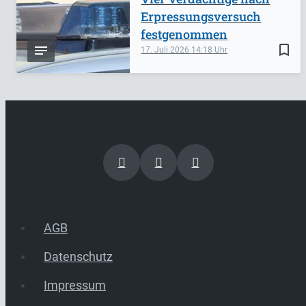
Erpressungsversuch
festgenommen
bookmark_border
17. Juli 2026
14:18
AGB
Datenschutz
Impressum