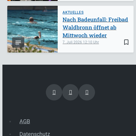
AKTUELLES
Nach Badeunfall: Freibad
Waldbronn öffnet ab
Mittwoch wieder
bookmark_border
7. Juli 2026
12:10
AGB
Datenschutz