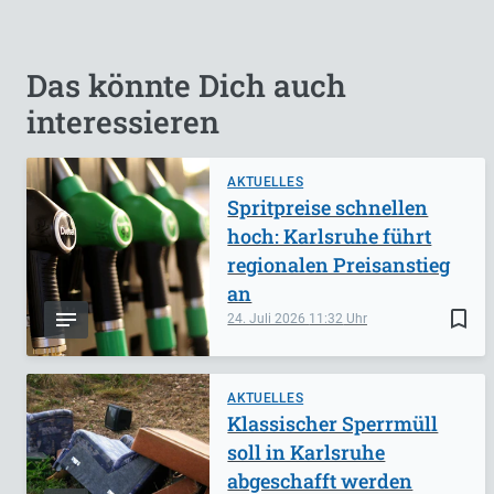
Das könnte Dich auch
interessieren
AKTUELLES
Spritpreise schnellen
hoch: Karlsruhe führt
regionalen Preisanstieg
an
bookmark_border
24. Juli 2026
11:32
AKTUELLES
Klassischer Sperrmüll
soll in Karlsruhe
abgeschafft werden