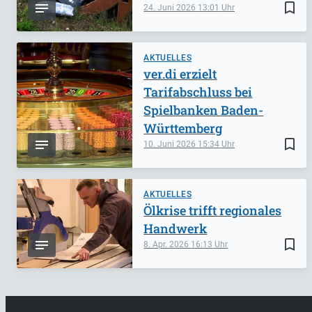
bookmark_border
24. Juni 2026
13:01
AKTUELLES
ver.di erzielt
Tarifabschluss bei
Spielbanken Baden-
Württemberg
bookmark_border
10. Juni 2026
15:34
AKTUELLES
Ölkrise trifft regionales
Handwerk
bookmark_border
8. Apr. 2026
16:13