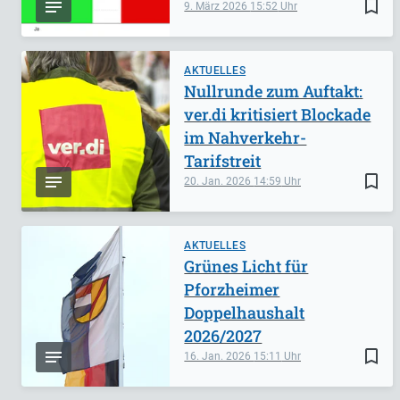
bookmark_border
9. März 2026
15:52
AKTUELLES
Nullrunde zum Auftakt:
ver.di kritisiert Blockade
im Nahverkehr-
Tarifstreit
bookmark_border
20. Jan. 2026
14:59
AKTUELLES
Grünes Licht für
Pforzheimer
Doppelhaushalt
2026/2027
bookmark_border
16. Jan. 2026
15:11