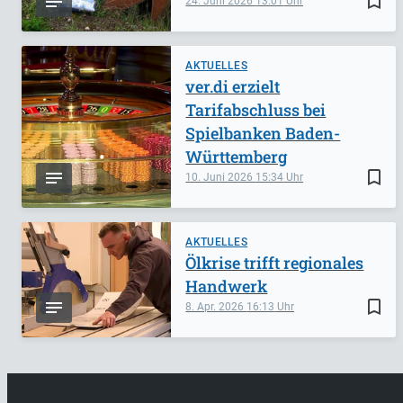
bookmark_border
24. Juni 2026
13:01
AKTUELLES
ver.di erzielt
Tarifabschluss bei
Spielbanken Baden-
Württemberg
bookmark_border
10. Juni 2026
15:34
AKTUELLES
Ölkrise trifft regionales
Handwerk
bookmark_border
8. Apr. 2026
16:13