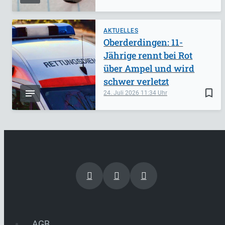
AKTUELLES
Oberderdingen: 11-
Jährige rennt bei Rot
über Ampel und wird
schwer verletzt
bookmark_border
24. Juli 2026
11:34
AGB