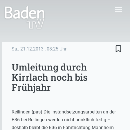
menu
bookmark_border
Sa., 21.12.2013
, 08:25 Uhr
Umleitung durch
Kirrlach noch bis
Frühjahr
Reilingen (pas) Die Instandsetzungsarbeiten an der
B36 bei Reilingen werden nicht pünktlich fertig –
deshalb bleibt die B36 in Fahrtrichtung Mannheim