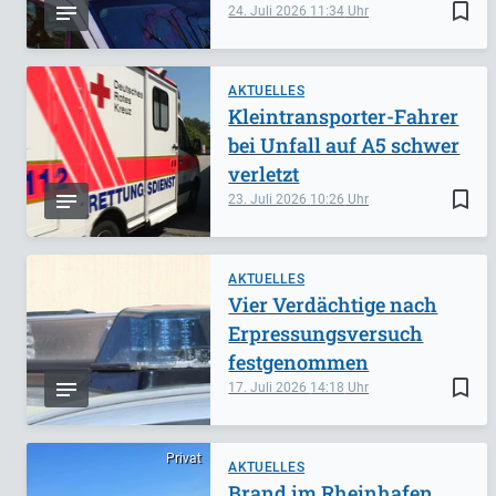
bookmark_border
24. Juli 2026
11:34
AKTUELLES
Kleintransporter-Fahrer
bei Unfall auf A5 schwer
verletzt
bookmark_border
23. Juli 2026
10:26
AKTUELLES
Vier Verdächtige nach
Erpressungsversuch
festgenommen
bookmark_border
17. Juli 2026
14:18
Privat
AKTUELLES
Brand im Rheinhafen