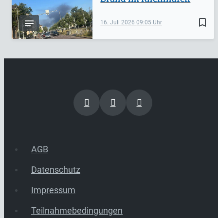
bookmark_border
16. Juli 2026
09:05
AGB
Datenschutz
Impressum
Teilnahmebedingungen