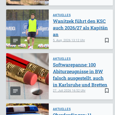
AKTUELLES
Wanitzek führt den KSC
auch 2026/27 als Kapitän
an
bookmark_border
5. Aug. 2026
13:12
AKTUELLES
Softwarepanne: 100
Abiturzeugnisse in BW
falsch ausgestellt, auch
in Karlsruhe und Bretten
bookmark_border
27. Juli 2026
16:52
AKTUELLES
Oberderdingen: 11-