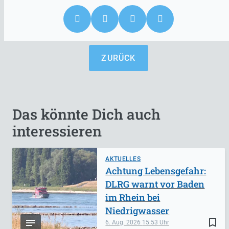
ZURÜCK
Das könnte Dich auch
interessieren
AKTUELLES
Achtung Lebensgefahr:
DLRG warnt vor Baden
im Rhein bei
Niedrigwasser
bookmark_border
6. Aug. 2026
15:53