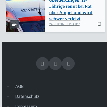
Jährige rennt bei Rot
über Ampel und wird
schwer verletzt
bookmark_border
24. Juli 2026
11:34
AGB
Datenschutz
Impressum