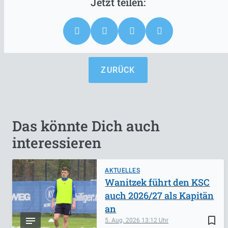
ZURÜCK
Das könnte Dich auch
interessieren
AKTUELLES
Wanitzek führt den KSC
auch 2026/27 als Kapitän
an
bookmark_border
5. Aug. 2026
13:12