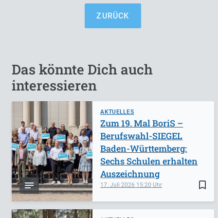
ZURÜCK
Das könnte Dich auch
interessieren
AKTUELLES
Zum 19. Mal BoriS –
Berufswahl-SIEGEL
Baden-Württemberg:
Sechs Schulen erhalten
Auszeichnung
bookmark_border
17. Juli 2026
15:20