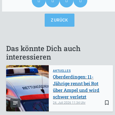
ZURÜCK
Das könnte Dich auch
interessieren
AKTUELLES
Oberderdingen: 11-
Jährige rennt bei Rot
über Ampel und wird
schwer verletzt
bookmark_border
24. Juli 2026
11:34