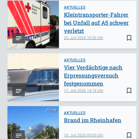
AKTUELLES
Kleintransporter-Fahrer
bei Unfall auf A5 schwer
verletzt
bookmark_border
23. Juli 2026
10:26
AKTUELLES
Vier Verdächtige nach
Erpressungsversuch
festgenommen
bookmark_border
17. Juli 2026
14:18
Privat
AKTUELLES
Brand im Rheinhafen
bookmark_border
16. Juli 2026
09:05