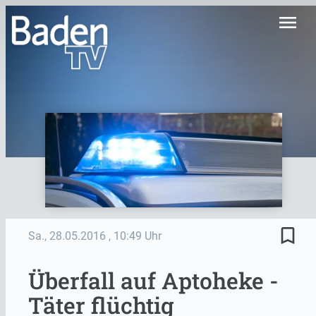
menu
bookmark_border
Sa., 28.05.2016
, 10:49 Uhr
Überfall auf Aptoheke -
Täter flüchtig