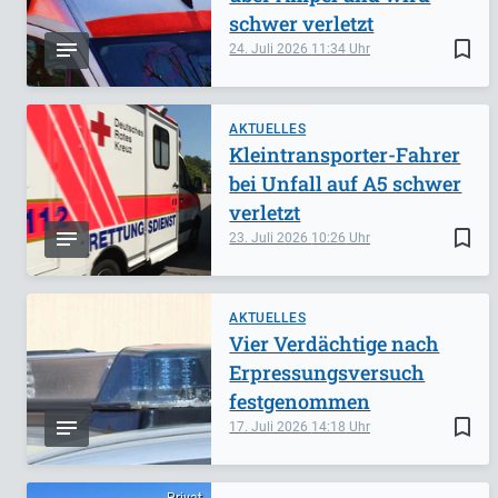
schwer verletzt
bookmark_border
24. Juli 2026
11:34
AKTUELLES
Kleintransporter-Fahrer
bei Unfall auf A5 schwer
verletzt
bookmark_border
23. Juli 2026
10:26
AKTUELLES
Vier Verdächtige nach
Erpressungsversuch
festgenommen
bookmark_border
17. Juli 2026
14:18