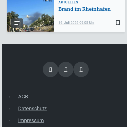
Privat
AKTUELLES
Brand im Rheinhafen
bookmark_border
16. Juli 2026
09:05
AGB
Datenschutz
Impressum