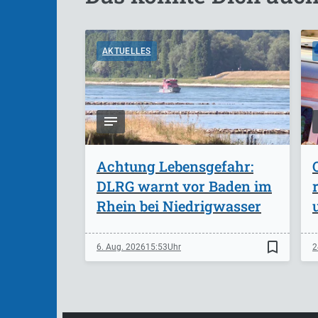
AKTUELLES
Achtung Lebensgefahr:
DLRG warnt vor Baden im
Rhein bei Niedrigwasser
bookmark_border
6. Aug. 2026
15:53
2