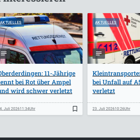
AKTUELLES
AKTUELLES
Oberderdingen: 11-Jährige
Kleintransporte
rennt bei Rot über Ampel
bei Unfall auf 
und wird schwer verletzt
verletzt
bookmark_border
4. Juli 2026
11:34
23. Juli 2026
10:26