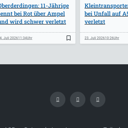
Oberderdingen: 11-Jährige
Kleintransporte
rennt bei Rot über Ampel
bei Unfall auf 
und wird schwer verletzt
verletzt
bookmark_border
4. Juli 2026
11:34
23. Juli 2026
10:26