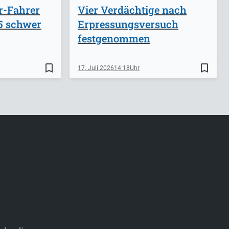
r-Fahrer
Vier Verdächtige nach
A5 schwer
Erpressungsversuch
festgenommen
bookmark_border
bookmark_border
17. Juli 2026
14:18