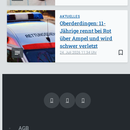
AKTUELLES
Oberderdingen: 11-
Jährige rennt bei Rot
über Ampel und wird
schwer verletzt
bookmark_border
24. Juli 2026
11:34
AGB