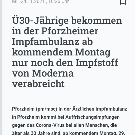
bookmark_border
Mi., 24.11.2021
, 10:26 Uhr
Ü30-Jährige bekommen
in der Pforzheimer
Impfambulanz ab
kommendem Montag
nur noch den Impfstoff
von Moderna
verabreicht
Pforzheim (pm/msc) In der Ärztlichen Impfambulanz
in Pforzheim kommt bei Auffrischungsimpfungen
gegen das Corona-Virus bei allen Menschen, die
älter als 30 Jahre sind, ab kommendem Montag, 29.