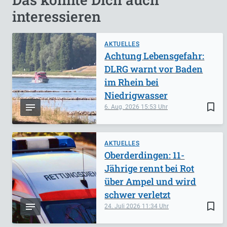
interessieren
AKTUELLES
Achtung Lebensgefahr:
DLRG warnt vor Baden
im Rhein bei
Niedrigwasser
bookmark_border
6. Aug. 2026
15:53
AKTUELLES
Oberderdingen: 11-
Jährige rennt bei Rot
über Ampel und wird
schwer verletzt
bookmark_border
24. Juli 2026
11:34