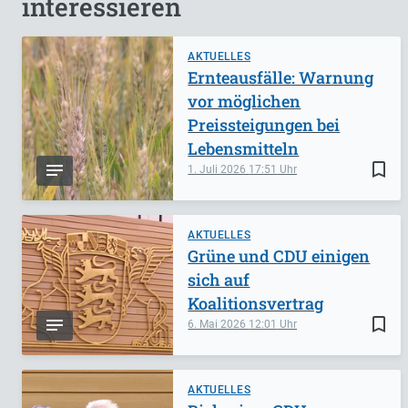
interessieren
AKTUELLES
Ernteausfälle: Warnung
vor möglichen
Preissteigungen bei
Lebensmitteln
bookmark_border
1. Juli 2026
17:51
AKTUELLES
Grüne und CDU einigen
sich auf
Koalitionsvertrag
bookmark_border
6. Mai 2026
12:01
AKTUELLES