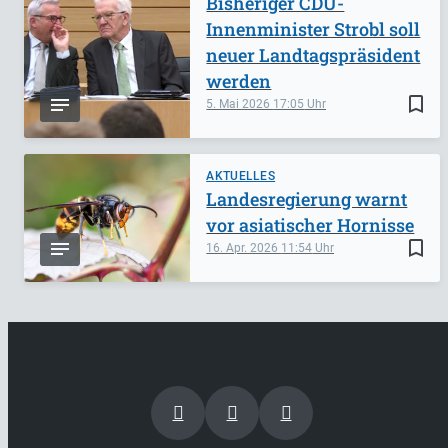
Bisheriger CDU-
Innenminister Strobl soll
neuer Landtagspräsident
werden
bookmark_border
5. Mai 2026
17:05
AKTUELLES
Landesregierung warnt
vor asiatischer Hornisse
bookmark_border
16. Apr. 2026
11:54