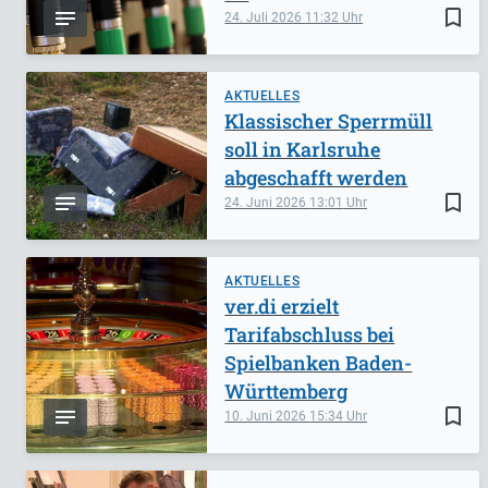
bookmark_border
24. Juli 2026
11:32
AKTUELLES
Klassischer Sperrmüll
soll in Karlsruhe
abgeschafft werden
bookmark_border
24. Juni 2026
13:01
AKTUELLES
ver.di erzielt
Tarifabschluss bei
Spielbanken Baden-
Württemberg
bookmark_border
10. Juni 2026
15:34