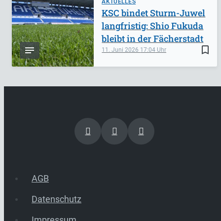
AKTUELLES
KSC bindet Sturm-Juwel
langfristig: Shio Fukuda
bleibt in der Fächerstadt
bookmark_border
11. Juni 2026
17:04
AGB
Datenschutz
Impressum