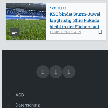
AKTUELLES
KSC bindet Sturm-Juwel
langfristig: Shio Fukuda
bleibt in der Fächerstadt
bookmark_border
11. Juni 2026
17:04
AGB
Datenschutz