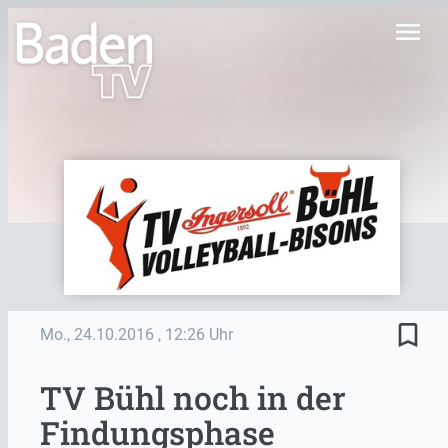
menu
bookmark_border
Mo., 24.10.2016
, 12:26 Uhr
TV Bühl noch in der
Findungsphase