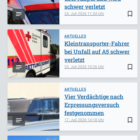
schwer verletzt
bookmark_border
24. Juli 2026
11:34
AKTUELLES
Kleintransporter-Fahrer
bei Unfall auf A5 schwer
verletzt
bookmark_border
23. Juli 2026
10:26
AKTUELLES
Vier Verdächtige nach
Erpressungsversuch
festgenommen
bookmark_border
17. Juli 2026
14:18
Privat