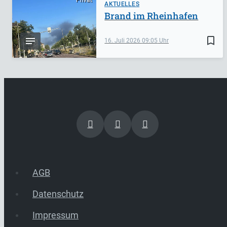
AKTUELLES
Brand im Rheinhafen
bookmark_border
16. Juli 2026
09:05
AGB
Datenschutz
Impressum