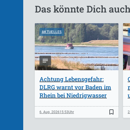
Das könnte Dich auch
AKTUELLES
Achtung Lebensgefahr:
DLRG warnt vor Baden im
Rhein bei Niedrigwasser
bookmark_border
6. Aug. 2026
15:53
2