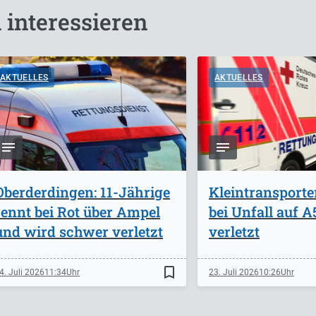
 interessieren
AKTUELLES
AKTUELLES
Oberderdingen: 11-Jährige
Kleintransporte
rennt bei Rot über Ampel
bei Unfall auf 
und wird schwer verletzt
verletzt
bookmark_border
4. Juli 2026
11:34
23. Juli 2026
10:26