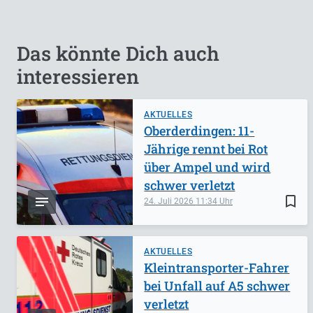
Das könnte Dich auch
interessieren
AKTUELLES
Oberderdingen: 11-
Jährige rennt bei Rot
über Ampel und wird
schwer verletzt
bookmark_border
24. Juli 2026
11:34
AKTUELLES
Kleintransporter-Fahrer
bei Unfall auf A5 schwer
verletzt