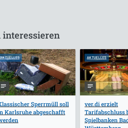
 interessieren
AKTUELLES
AKTUELLES
Klassischer Sperrmüll soll
ver.di erzielt
in Karlsruhe abgeschafft
Tarifabschluss 
werden
Spielbanken Ba