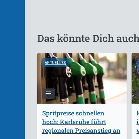
Das könnte Dich auch
AKTUELLES
Spritpreise schnellen
hoch: Karlsruhe führt
regionalen Preisanstieg an