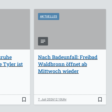
AKTUELLES
sruhe
Nach Badeunfall: Freibad
 Tyler ist
Waldbronn öffnet ab
Mittwoch wieder
bookmark_border
bookmark_border
7. Juli 2026
12:10