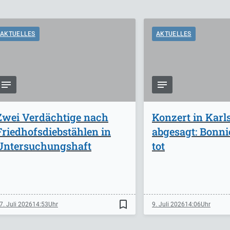
AKTUELLES
AKTUELLES
Zwei Verdächtige nach
Konzert in Karl
Friedhofsdiebstählen in
abgesagt: Bonnie
Untersuchungshaft
tot
bookmark_border
7. Juli 2026
14:53
9. Juli 2026
14:06