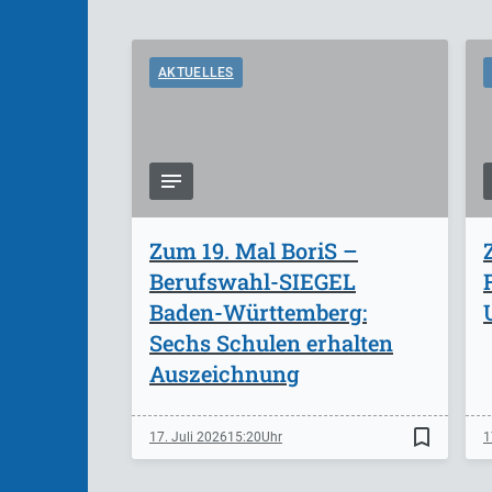
AKTUELLES
Zum 19. Mal BoriS –
Berufswahl-SIEGEL
Baden-Württemberg:
Sechs Schulen erhalten
Auszeichnung
bookmark_border
17. Juli 2026
15:20
1