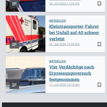
bookmark_border
24. Juli 2026
11:34
AKTUELLES
Kleintransporter-Fahrer
bei Unfall auf A5 schwer
verletzt
bookmark_border
23. Juli 2026
10:26
AKTUELLES
Vier Verdächtige nach
Erpressungsversuch
festgenommen
bookmark_border
17. Juli 2026
14:18