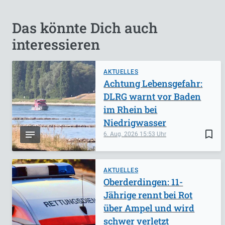
Das könnte Dich auch
interessieren
AKTUELLES
Achtung Lebensgefahr:
DLRG warnt vor Baden
im Rhein bei
Niedrigwasser
bookmark_border
6. Aug. 2026
15:53
AKTUELLES
Oberderdingen: 11-
Jährige rennt bei Rot
über Ampel und wird
schwer verletzt