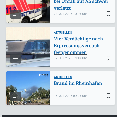
bei Unfall auf A5 schwer
verletzt
bookmark_border
23. Juli 2026
10:26
AKTUELLES
Vier Verdächtige nach
Erpressungsversuch
festgenommen
bookmark_border
17. Juli 2026
14:18
Privat
AKTUELLES
Brand im Rheinhafen
bookmark_border
16. Juli 2026
09:05