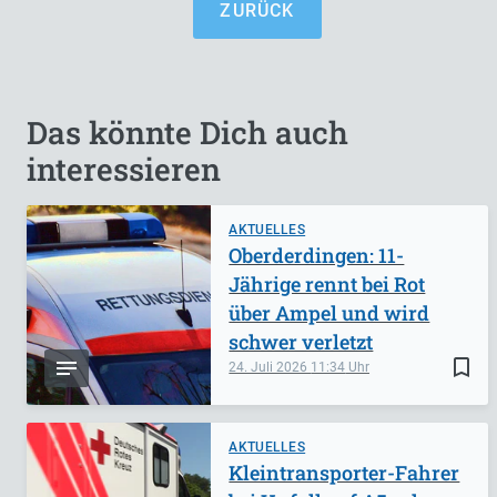
ZURÜCK
Das könnte Dich auch
interessieren
AKTUELLES
Oberderdingen: 11-
Jährige rennt bei Rot
über Ampel und wird
schwer verletzt
bookmark_border
24. Juli 2026
11:34
AKTUELLES
Kleintransporter-Fahrer