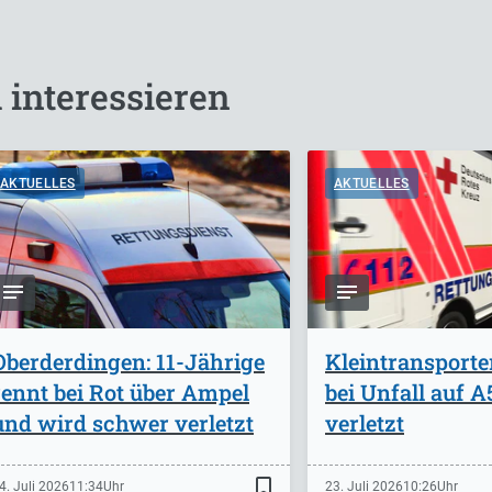
 interessieren
AKTUELLES
AKTUELLES
Oberderdingen: 11-Jährige
Kleintransporte
rennt bei Rot über Ampel
bei Unfall auf 
und wird schwer verletzt
verletzt
bookmark_border
4. Juli 2026
11:34
23. Juli 2026
10:26