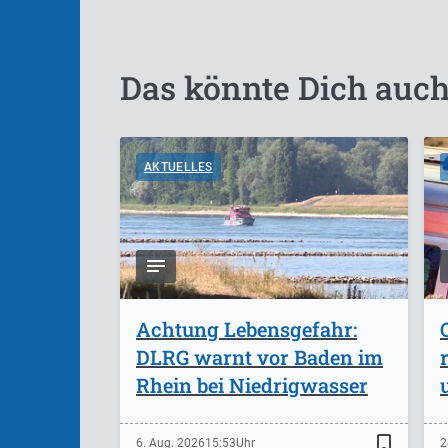
Das könnte Dich auch
AKTUELLES
Achtung Lebensgefahr:
DLRG warnt vor Baden im
Rhein bei Niedrigwasser
bookmark_border
6. Aug. 2026
15:53
2