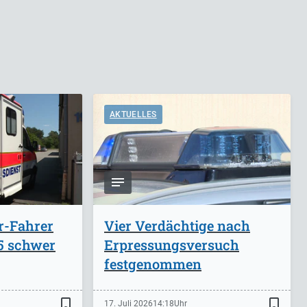
AKTUELLES
r-Fahrer
Vier Verdächtige nach
A5 schwer
Erpressungsversuch
festgenommen
bookmark_border
bookmark_border
17. Juli 2026
14:18