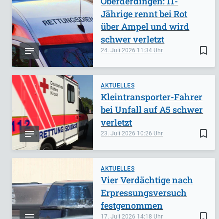
Oberderdingen: 11-
Jährige rennt bei Rot
über Ampel und wird
schwer verletzt
bookmark_border
24. Juli 2026
11:34
AKTUELLES
Kleintransporter-Fahrer
bei Unfall auf A5 schwer
verletzt
bookmark_border
23. Juli 2026
10:26
AKTUELLES
Vier Verdächtige nach
Erpressungsversuch
festgenommen
bookmark_border
17. Juli 2026
14:18