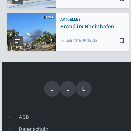
Privat
AKTUELLES
Brand im Rheinhafen
bookmark_border
16. Juli 2026
09:05
AGB
Datenschutz