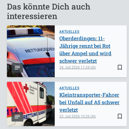
Das könnte Dich auch
interessieren
AKTUELLES
Oberderdingen: 11-
Jährige rennt bei Rot
über Ampel und wird
schwer verletzt
bookmark_border
24. Juli 2026
11:34
AKTUELLES
Kleintransporter-Fahrer
bei Unfall auf A5 schwer
verletzt
bookmark_border
23. Juli 2026
10:26