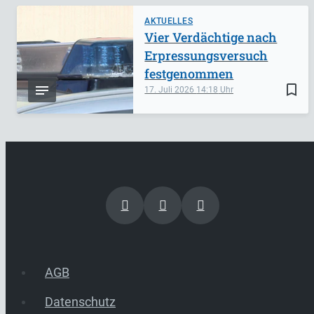
AKTUELLES
Vier Verdächtige nach
Erpressungsversuch
festgenommen
bookmark_border
17. Juli 2026
14:18
AGB
Datenschutz