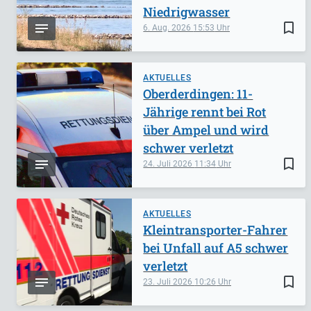
Niedrigwasser
bookmark_border
6. Aug. 2026
15:53
AKTUELLES
Oberderdingen: 11-
Jährige rennt bei Rot
über Ampel und wird
schwer verletzt
bookmark_border
24. Juli 2026
11:34
AKTUELLES
Kleintransporter-Fahrer
bei Unfall auf A5 schwer
verletzt
bookmark_border
23. Juli 2026
10:26