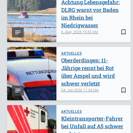
Achtung Lebensgefahr:
DLRG warnt vor Baden
im Rhein bei
Niedrigwasser
bookmark_border
6. Aug. 2026
15:53
AKTUELLES
Oberderdingen: 11-
Jährige rennt bei Rot
über Ampel und wird
schwer verletzt
bookmark_border
24. Juli 2026
11:34
AKTUELLES
Kleintransporter-Fahrer
bei Unfall auf A5 schwer