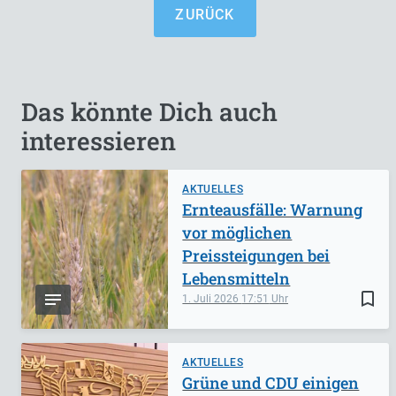
ZURÜCK
Das könnte Dich auch
interessieren
AKTUELLES
Ernteausfälle: Warnung
vor möglichen
Preissteigungen bei
Lebensmitteln
bookmark_border
1. Juli 2026
17:51
AKTUELLES
Grüne und CDU einigen