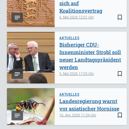
sich auf
Koalitionsvertrag
bookmark_border
6. Mai 2026
12:01
AKTUELLES
Bisheriger CDU-
Innenminister Strobl soll
neuer Landtagspräsident
werden
bookmark_border
5. Mai 2026
17:05
AKTUELLES
Landesregierung warnt
vor asiatischer Hornisse
bookmark_border
16. Apr. 2026
11:54