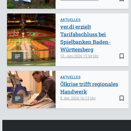
AKTUELLES
ver.di erzielt
Tarifabschluss bei
Spielbanken Baden-
Württemberg
bookmark_border
10. Juni 2026
15:34
AKTUELLES
Ölkrise trifft regionales
Handwerk
bookmark_border
8. Apr. 2026
16:13