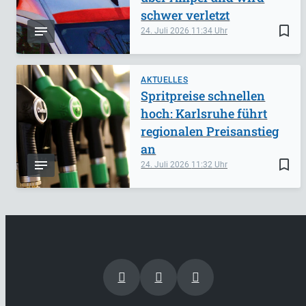
schwer verletzt
bookmark_border
24. Juli 2026
11:34
AKTUELLES
Spritpreise schnellen
hoch: Karlsruhe führt
regionalen Preisanstieg
an
bookmark_border
24. Juli 2026
11:32