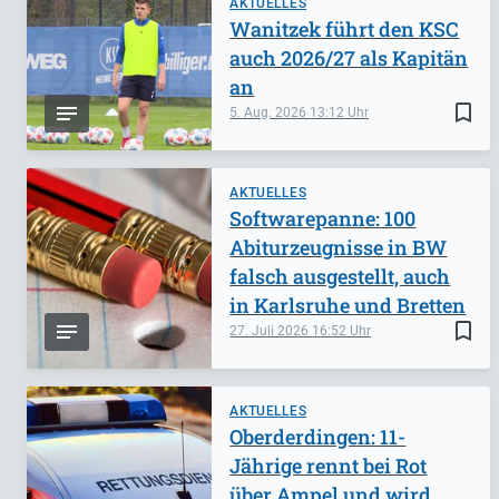
AKTUELLES
Wanitzek führt den KSC
auch 2026/27 als Kapitän
an
bookmark_border
5. Aug. 2026
13:12
AKTUELLES
Softwarepanne: 100
Abiturzeugnisse in BW
falsch ausgestellt, auch
in Karlsruhe und Bretten
bookmark_border
27. Juli 2026
16:52
AKTUELLES
Oberderdingen: 11-
Jährige rennt bei Rot
über Ampel und wird