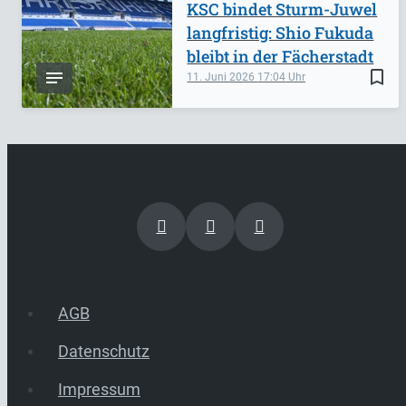
KSC bindet Sturm-Juwel
langfristig: Shio Fukuda
bleibt in der Fächerstadt
bookmark_border
11. Juni 2026
17:04
AGB
Datenschutz
Impressum