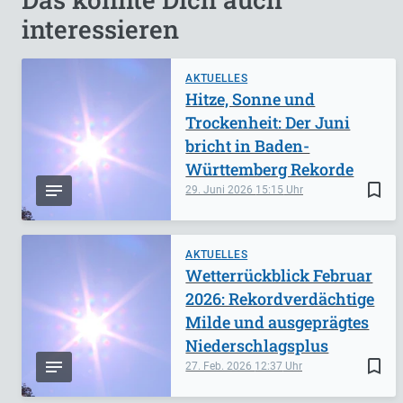
interessieren
AKTUELLES
Hitze, Sonne und
Trockenheit: Der Juni
bricht in Baden-
Württemberg Rekorde
bookmark_border
29. Juni 2026
15:15
AKTUELLES
Wetterrückblick Februar
2026: Rekordverdächtige
Milde und ausgeprägtes
Niederschlagsplus
bookmark_border
27. Feb. 2026
12:37