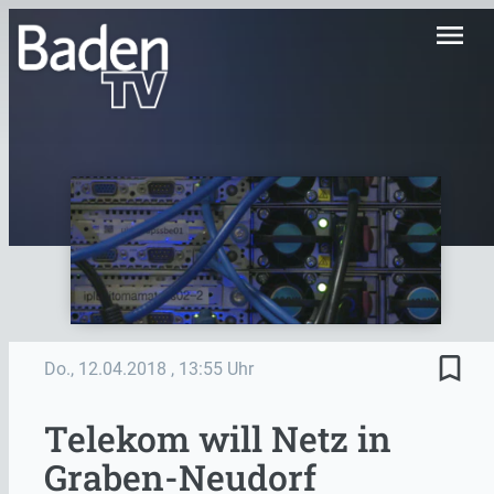
menu
bookmark_border
Do., 12.04.2018
, 13:55 Uhr
Telekom will Netz in
Graben-Neudorf